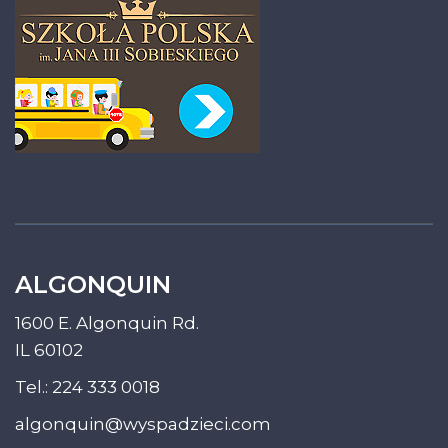
ALGONQUIN
1600 E. Algonquin Rd.
IL 60102
Tel.:
224 333 0018
algonquin@wyspadzieci.com