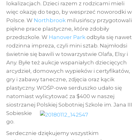
lokalizacjach. Dzieci razem z rodzicami mieli
więc okazję do tego, by wesprzeć noworodki w
Polsce. W
Northbrook
milusińscy przygotowali
piękne prace plastyczne, które zdobiły
przedszkole. W
Hanover Park
odbyła się nawet
rodzinna impreza, czyli mini sztab. Najmłodsi
świetnie się bawili w towarzystwie Olafa, Elsy i
Any. Byłe też aukcje wspaniałych dziecięcych
arcydzieł, domowych wypieków i certyfikatów,
gry i zabawy taneczne, zdjęcia oraz kącik
plastyczny. WOŚP-owe serduszko udało się
natomiast wylicytować za $400 w naszej
siostrzanej
Polskiej Sobotniej Szkole im. Jana III
Sobieskie
go.
Serdecznie dziękujemy wszystkim