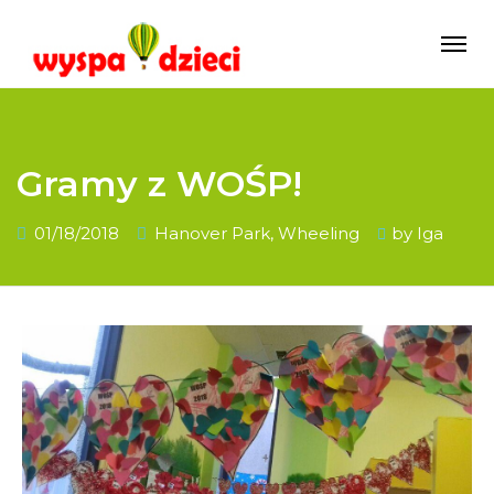
Gramy z WOŚP!
01/18/2018
Hanover Park
,
Wheeling
by
Iga