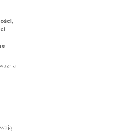
ości,
ci
ne
 ważna
ywają