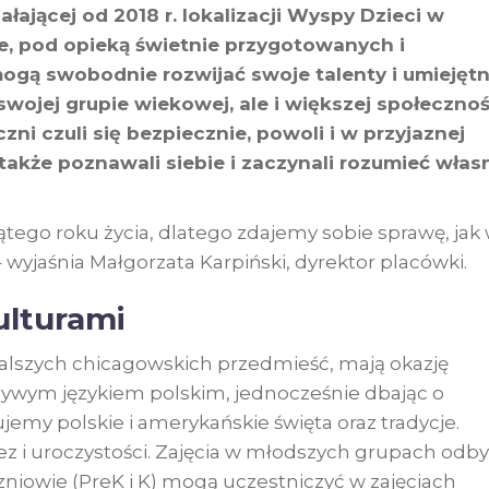
ałającej od 2018 r. lokalizacji Wyspy Dzieci w
ze, pod opieką świetnie przygotowanych i
gą swobodnie rozwijać swoje talenty i umiejętn
swojej grupie wiekowej, ale i większej społecznoś
zni czuli się bezpiecznie, powoli i w przyjaznej
 także poznawali siebie i zaczynali rozumieć włas
ątego roku życia, dlatego zdajemy sobie sprawę, jak
 wyjaśnia Małgorzata Karpiński, dyrektor placówki.
ulturami
z dalszych chicagowskich przedmieść, mają okazję
ywym językiem polskim, jednocześnie dbając o
emy polskie i amerykańskie święta oraz tradycje.
 i uroczystości. Zajęcia w młodszych grupach odb
czniowie (PreK i K) mogą uczestniczyć w zajęciach