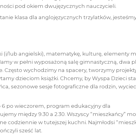
tności pod okiem dwujęzycznych nauczycieli.
tanie klasa dla anglojęzycznych trzylatków, jesteśm
 (i/lub angielski), matematykę, kulturę, elementy m
ą. Mamy w pełni wyposażoną salę gimnastyczną, dwa p
ne. Często wychodzimy na spacery, tworzymy projekty
tamy dzieciom książki. Chcemy, by Wyspa Dzieci stał
a, sezonowe sesje fotograficzne dla rodzin, wyciec
do 6 po wieczorem, program edukacyjny dla
izujemy między 9.30 a 2.30. Wszyscy “mieszkańcy” m
ne codziennie w tutejszej kuchni. Najmłodsi “miesz
ńczyli sześć lat.