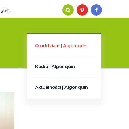
glish
O oddziale | Algonquin
Kadra | Algonquin
Aktualności | Algonquin