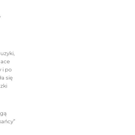
y
uzyki,
lace
 i po
a się
zki
ogą
kańcy”