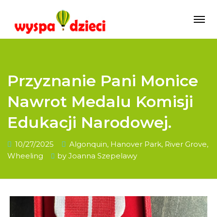
Przyznanie Pani Monice
Nawrot Medalu Komisji
Edukacji Narodowej.
10/27/2025
Algonquin
,
Hanover Park
,
River Grove
,
Wheeling
by
Joanna Szepelawy