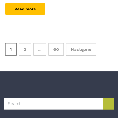
Read more
Stronicowanie
1
2
…
60
Następne
wpisów