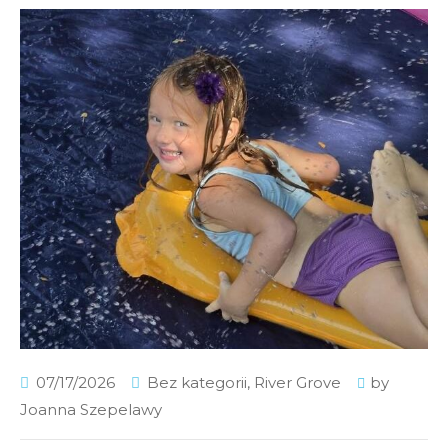
07/17/2026
Bez kategorii
,
River Grove
by
Joanna Szepelawy