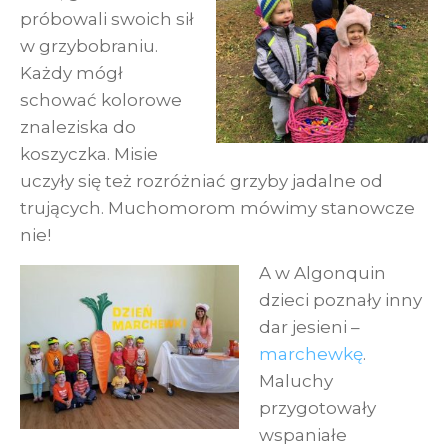
próbowali swoich sił
w grzybobraniu.
Każdy mógł
schować kolorowe
znaleziska do
koszyczka. Misie
uczyły się też rozróżniać grzyby jadalne od
trujących. Muchomorom mówimy stanowcze
nie!
A w Algonquin
dzieci poznały inny
dar jesieni –
marchewkę
.
Maluchy
przygotowały
wspaniałe