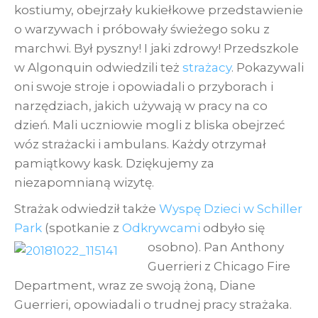
kostiumy, obejrzały kukiełkowe przedstawienie
o warzywach i próbowały świeżego soku z
marchwi. Był pyszny! I jaki zdrowy! Przedszkole
w Algonquin odwiedzili też
strażacy
. Pokazywali
oni swoje stroje i opowiadali o przyborach i
narzędziach, jakich używają w pracy na co
dzień. Mali uczniowie mogli z bliska obejrzeć
wóz strażacki i ambulans. Każdy otrzymał
pamiątkowy kask. Dziękujemy za
niezapomnianą wizytę.
Strażak odwiedził także
Wyspę Dzieci w Schiller
Park
(spotkanie z
Odkrywcami
odbyło się
osobno). Pan Anthony
Guerrieri z Chicago Fire
Department, wraz ze swoją żoną, Diane
Guerrieri, opowiadali o trudnej pracy strażaka.