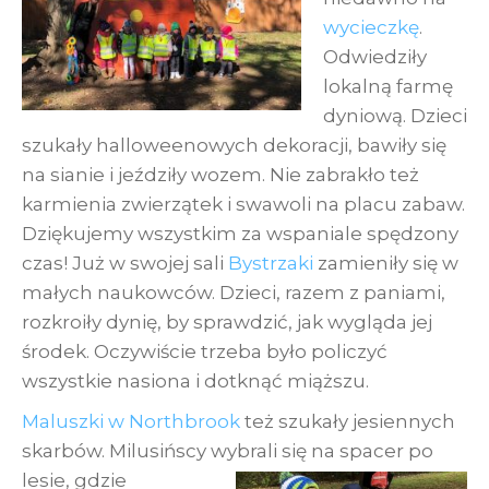
wycieczkę
.
Odwiedziły
lokalną farmę
dyniową. Dzieci
szukały halloweenowych dekoracji, bawiły się
na sianie i jeździły wozem. Nie zabrakło też
karmienia zwierzątek i swawoli na placu zabaw.
Dziękujemy wszystkim za wspaniale spędzony
czas! Już w swojej sali
Bystrzaki
zamieniły się w
małych naukowców. Dzieci, razem z paniami,
rozkroiły dynię, by sprawdzić, jak wygląda jej
środek. Oczywiście trzeba było policzyć
wszystkie nasiona i dotknąć miąższu.
Maluszki w Northbrook
też szukały jesiennych
skarbów. Milusińscy wybrali się na
spacer po
lesie, gdzie