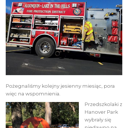
Pożegnaliśmy kolejny jesienny miesiąc, pora
więc na wspomnienia.
Przedszkolaki z
Hanover Park
wybrały się
niedawno na