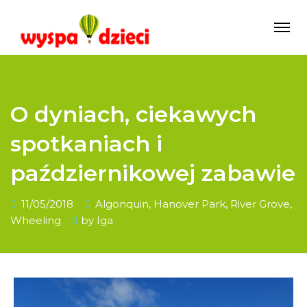
O dyniach, ciekawych
spotkaniach i
październikowej zabawie
11/05/2018
Algonquin
,
Hanover Park
,
River Grove
,
Wheeling
by
Iga