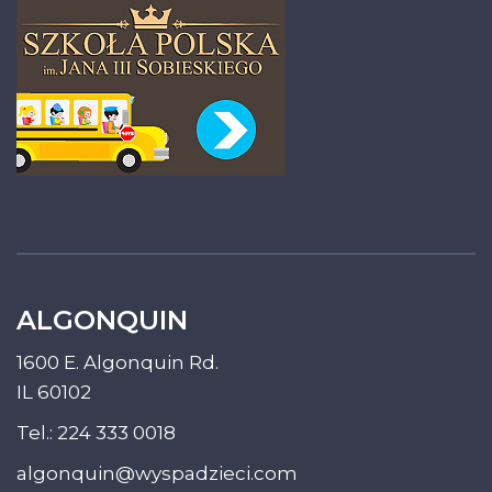
ALGONQUIN
1600 E. Algonquin Rd.
IL 60102
Tel.:
224 333 0018
algonquin@wyspadzieci.com