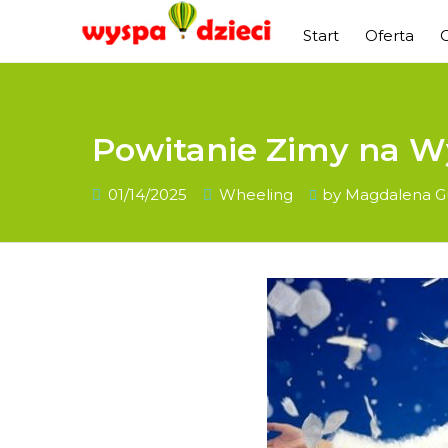
Start
Oferta
Powitanie Zimy na Wy
01/14/2025
Wheeling
by
Magdalena G