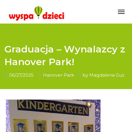
Graduacja – Wynalazcy z
Hanover Park!
06/27/2025
Hanover Park
by
Magdalena Guz