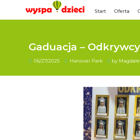
Start
Oferta
Gaduacja – Odkrywcy 
06/27/2025
Hanover Park
by
Magdale