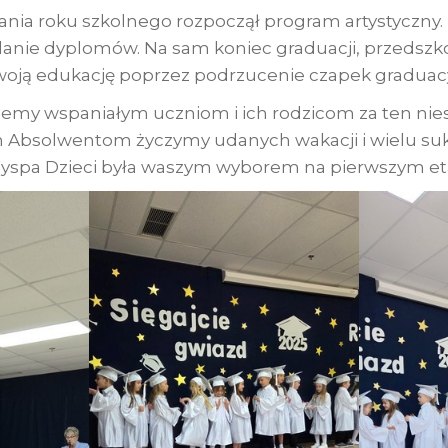
ania roku szkolnego rozpoczął program artystyczny
zdanie dyplomów. Na sam koniec graduacji, przedszko
swoją edukację poprzez podrzucenie czapek graduac
ujemy wspaniałym uczniom i ich rodzicom za ten nie
m Absolwentom życzymy udanych wakacji i wielu su
 Wyspa Dzieci była waszym wyborem na pierwszym et