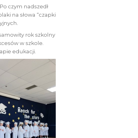
. Po czym nadszedł
laki na słowa “czapki
yjnych.
samowity rok szkolny
kcesów w szkole.
apie edukacji.