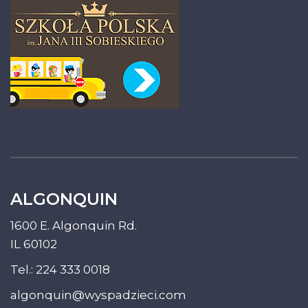
ALGONQUIN
1600 E. Algonquin Rd.
IL 60102
Tel.:
224 333 0018
algonquin@wyspadzieci.com