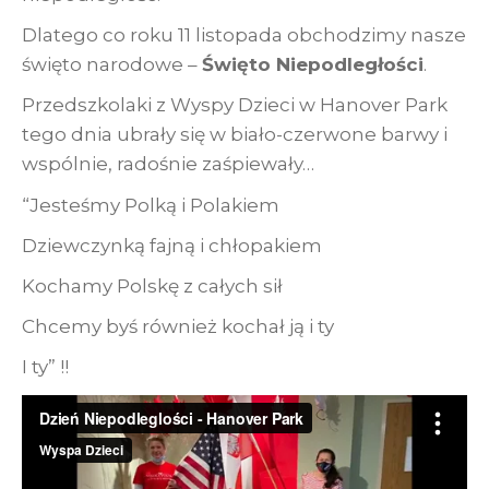
Dlatego co roku 11 listopada obchodzimy nasze
święto narodowe –
Święto Niepodległości
.
Przedszkolaki z Wyspy Dzieci w Hanover Park
tego dnia ubrały się w biało-czerwone barwy i
wspólnie, radośnie zaśpiewały…
“Jesteśmy Polką i Polakiem
Dziewczynką fajną i chłopakiem
Kochamy Polskę z całych sił
Chcemy byś również kochał ją i ty
I ty” !!