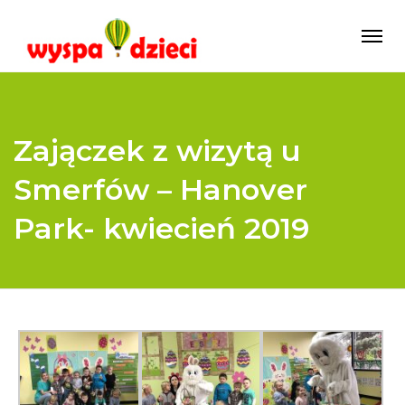
Zajączek z wizytą u
Smerfów – Hanover
Park- kwiecień 2019