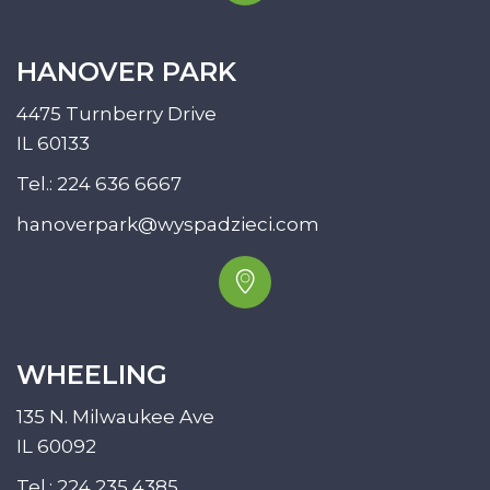
HANOVER PARK
4475 Turnberry Drive
IL 60133
Tel.:
224 636 6667
hanoverpark@wyspadzieci.com
WHEELING
135 N. Milwaukee Ave
IL 60092
Tel.:
224 235 4385