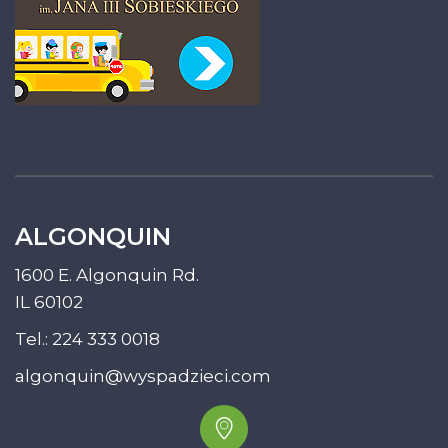
ALGONQUIN
1600 E. Algonquin Rd.
IL 60102
Tel.:
224 333 0018
algonquin@wyspadzieci.com