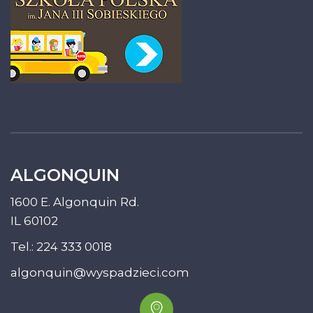
ALGONQUIN
1600 E. Algonquin Rd.
IL 60102
Tel.:
224 333 0018
algonquin@wyspadzieci.com