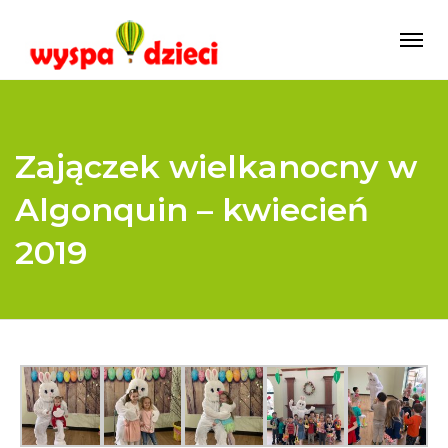
Zajączek wielkanocny w
Algonquin – kwiecień
2019