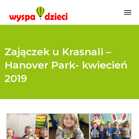
Zajączek u Krasnali –
Hanover Park- kwiecień
2019