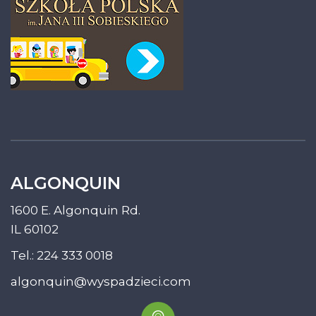
ALGONQUIN
1600 E. Algonquin Rd.
IL 60102
Tel.:
224 333 0018
algonquin@wyspadzieci.com