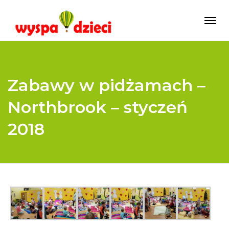
Zabawy w pidżamach –
Northbrook – styczeń
2018