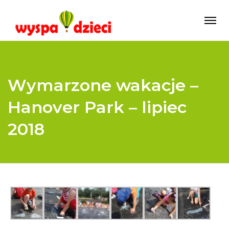
Wymarzone wakacje –
Hanover Park – lipiec
2018