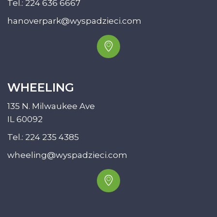
Tel.:
224 636 6667
hanoverpark@wyspadzieci.com
WHEELING
135 N. Milwaukee Ave
IL 60092
Tel.:
224 235 4385
wheeling@wyspadzieci.com