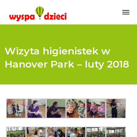
Wizyta higienistek w
Hanover Park – luty 2018