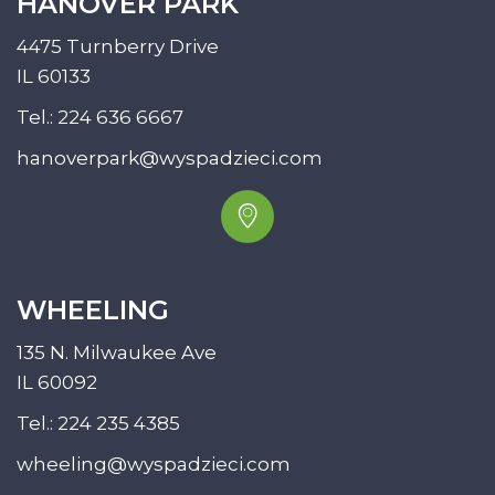
HANOVER PARK
4475 Turnberry Drive
IL 60133
Tel.:
224 636 6667
hanoverpark@wyspadzieci.com
WHEELING
135 N. Milwaukee Ave
IL 60092
Tel.:
224 235 4385
wheeling@wyspadzieci.com