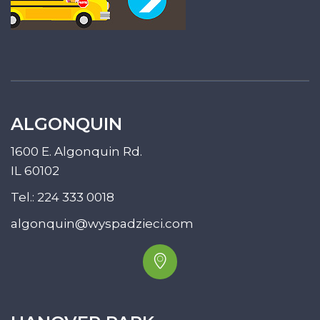
ALGONQUIN
1600 E. Algonquin Rd.
IL 60102
Tel.:
224 333 0018
algonquin@wyspadzieci.com