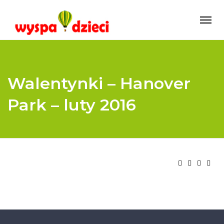
Walentynki – Hanover
Park – luty 2016