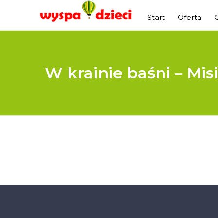
Start
Oferta
W krainie baśni – Misi