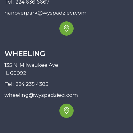
Tel.:
224 636 6667
hanoverpark@wyspadzieci.com
WHEELING
135 N. Milwaukee Ave
IL 60092
Tel.:
224 235 4385
wheeling@wyspadzieci.com