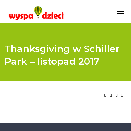
Thanksgiving w Schiller
Park – listopad 2017