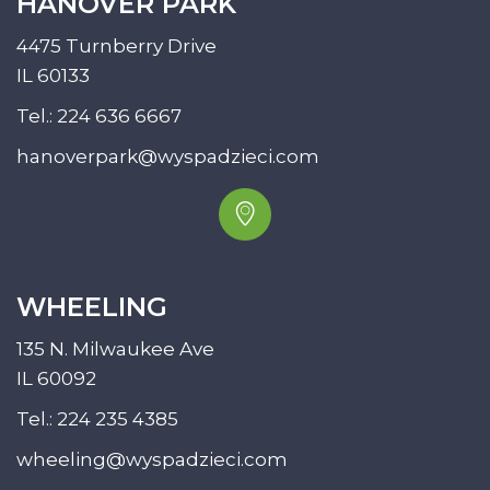
HANOVER PARK
4475 Turnberry Drive
IL 60133
Tel.:
224 636 6667
hanoverpark@wyspadzieci.com
WHEELING
135 N. Milwaukee Ave
IL 60092
Tel.:
224 235 4385
wheeling@wyspadzieci.com