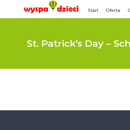
Start
Oferta
St. Patrick’s Day – Sc