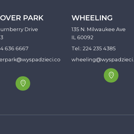
OVER PARK
WHEELING
urnberry Drive
135 N. Milwaukee Ave
33
IL 60092
4 636 6667
Tel.:
224 235 4385
erpark@wyspadzieci.co
wheeling@wyspadzieci