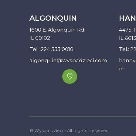
ALGONQUIN
HAN
1600 E. Algonquin Rd.
4475 T
IL 60102
IL 601
Tel.:
224 333 0018
Tel.:
22
algonquin@wyspadzieci.com
hanov
m
© Wyspa Dzieci - All Rights Reserved