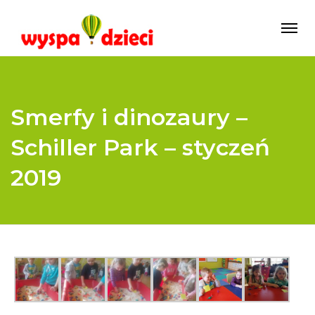
Smerfy i dinozaury –
Schiller Park – styczeń
2019