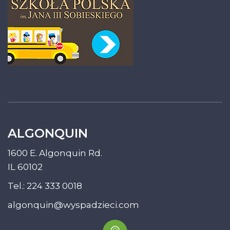
ALGONQUIN
1600 E. Algonquin Rd.
IL 60102
Tel.:
224 333 0018
algonquin@wyspadzieci.com