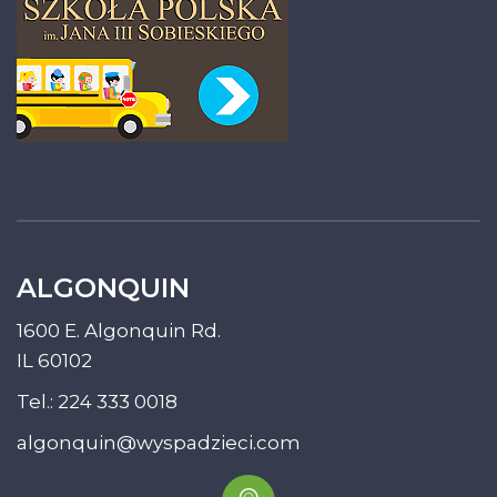
ALGONQUIN
1600 E. Algonquin Rd.
IL 60102
Tel.:
224 333 0018
algonquin@wyspadzieci.com