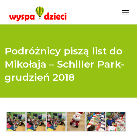
Podróżnicy piszą list do
Mikołaja – Schiller Park-
grudzień 2018