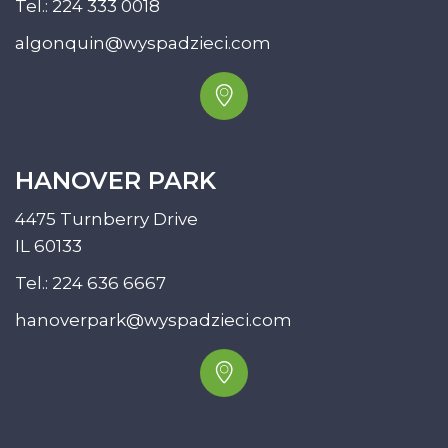
Tel.:
224 333 0018
algonquin@wyspadzieci.com
HANOVER PARK
4475 Turnberry Drive
IL 60133
Tel.:
224 636 6667
hanoverpark@wyspadzieci.com