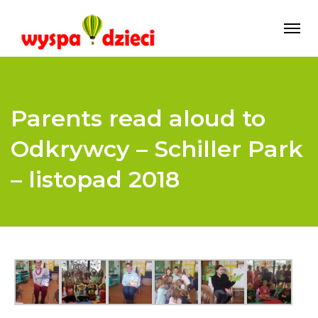
Parents read aloud to
Odkrywcy – Schiller Park
– listopad 2018