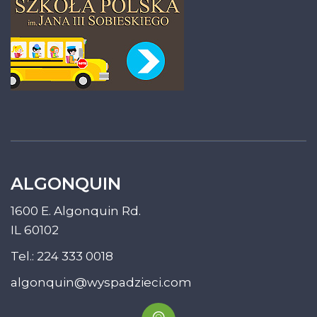
ALGONQUIN
1600 E. Algonquin Rd.
IL 60102
Tel.:
224 333 0018
algonquin@wyspadzieci.com