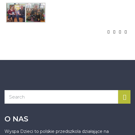
O NAS
Wyspa Dzieci to polskie przedszkola działające na