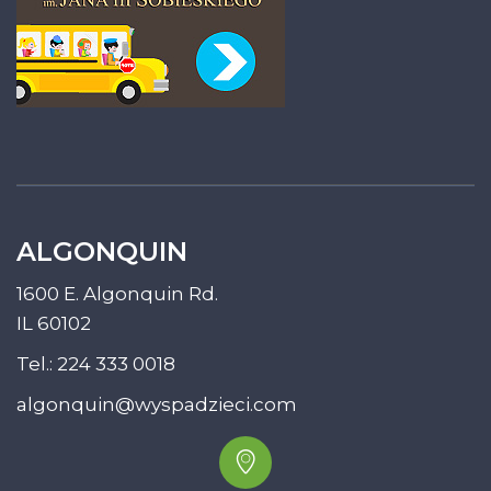
ALGONQUIN
1600 E. Algonquin Rd.
IL 60102
Tel.:
224 333 0018
algonquin@wyspadzieci.com