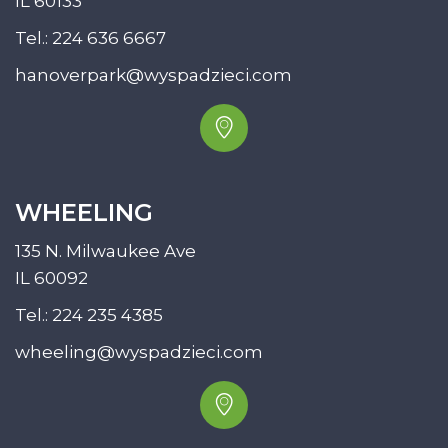
IL 60133
Tel.:
224 636 6667
hanoverpark@wyspadzieci.com
WHEELING
135 N. Milwaukee Ave
IL 60092
Tel.:
224 235 4385
wheeling@wyspadzieci.com