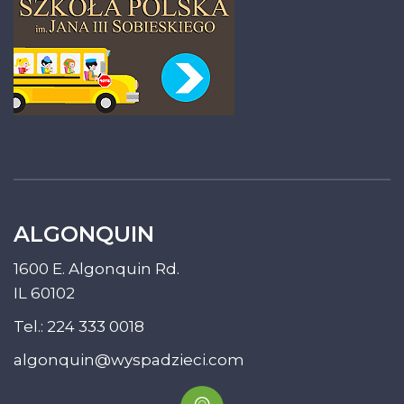
ALGONQUIN
1600 E. Algonquin Rd.
IL 60102
Tel.:
224 333 0018
algonquin@wyspadzieci.com