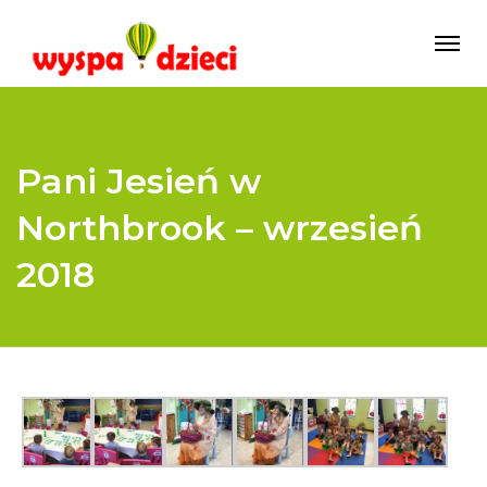
Pani Jesień w
Northbrook – wrzesień
2018