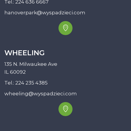
Tel.:
224 636 6667
hanoverpark@wyspadzieci.com
WHEELING
135 N. Milwaukee Ave
IL 60092
Tel.:
224 235 4385
wheeling@wyspadzieci.com