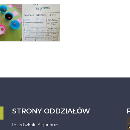
STRONY ODDZIAŁÓW
Przedszkole Algonquin