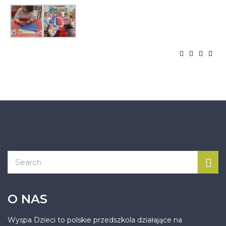
O NAS
Wyspa Dzieci to polskie przedszkola działające na