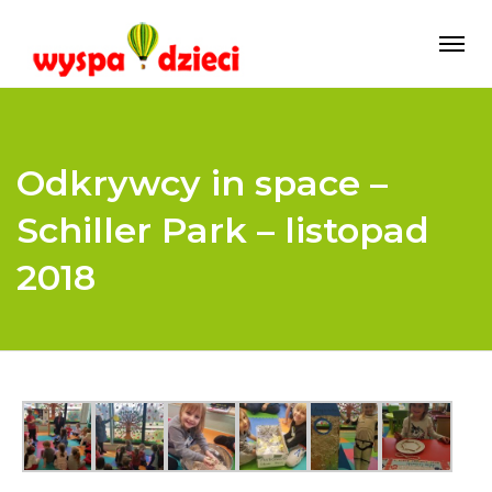
Odkrywcy in space –
Schiller Park – listopad
2018