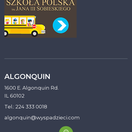
ALGONQUIN
1600 E. Algonquin Rd.
IL 60102
Tel.:
224 333 0018
algonquin@wyspadzieci.com