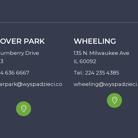
OVER PARK
WHEELING
urnberry Drive
135 N. Milwaukee Ave
33
IL 60092
4 636 6667
Tel.:
224 235 4385
erpark@wyspadzieci.co
wheeling@wyspadzieci