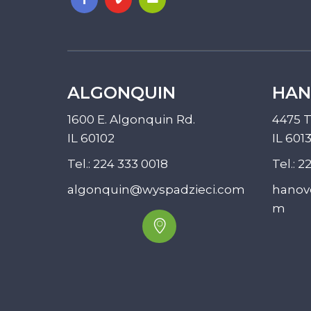
ALGONQUIN
HAN
1600 E. Algonquin Rd.
4475 T
IL 60102
IL 601
Tel.:
224 333 0018
Tel.:
22
algonquin@wyspadzieci.com
hanov
m