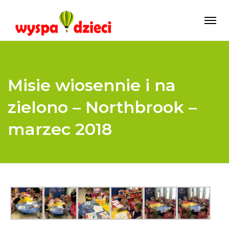
Misie wiosennie i na
zielono – Northbrook –
marzec 2018