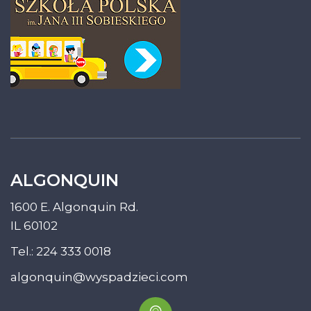
ALGONQUIN
1600 E. Algonquin Rd.
IL 60102
Tel.:
224 333 0018
algonquin@wyspadzieci.com