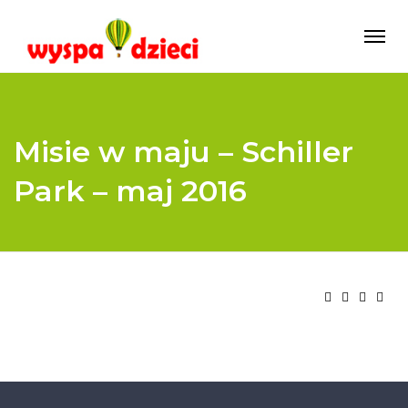
Misie w maju – Schiller
Park – maj 2016