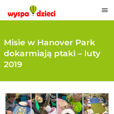
Misie w Hanover Park
dokarmiają ptaki – luty
2019