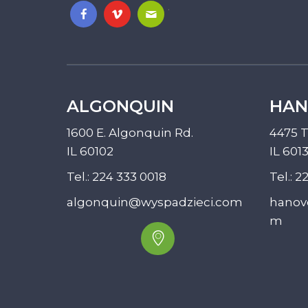
.
ALGONQUIN
HAN
1600 E. Algonquin Rd.
4475 T
IL 60102
IL 601
Tel.:
224 333 0018
Tel.:
22
algonquin@wyspadzieci.com
hanov
m