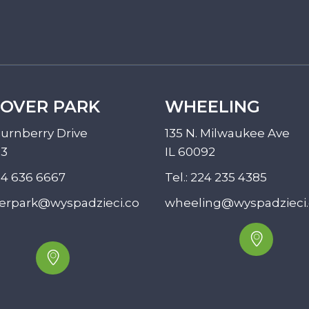
OVER PARK
WHEELING
urnberry Drive
135 N. Milwaukee Ave
33
IL 60092
4 636 6667
Tel.:
224 235 4385
erpark@wyspadzieci.co
wheeling@wyspadzieci