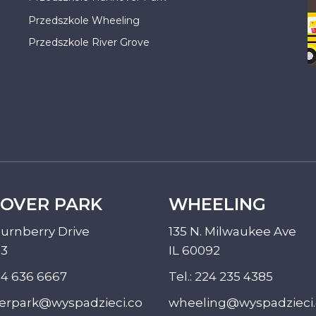
Przedszkole Wheeling
Przedszkole River Grove
OVER PARK
WHEELING
urnberry Drive
135 N. Milwaukee Ave
33
IL 60092
4 636 6667
Tel.:
224 235 4385
erpark@wyspadzieci.co
wheeling@wyspadzieci