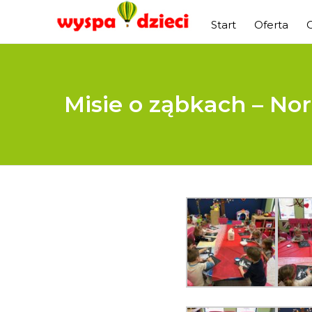
Start
Oferta
Misie o ząbkach – Nor