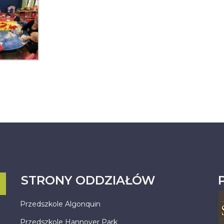
STRONY ODDZIAŁÓW
Przedszkole Algonquin
Przedszkole Hannover Park