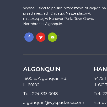
Wyspa Dzieci to polskie przedszkola działające na
przedmieściach Chicago. Nasze placówki
mieszczą się w Hanover Park, River Grove,
Northbrook i Algonquin.
.
ALGONQUIN
HAN
1600 E. Algonquin Rd.
4475 T
IL 60102
IL 601
Tel.:
224 333 0018
Tel.:
22
algonquin@wyspadzieci.com
hanov