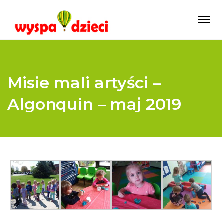
Misie mali artyści –
Algonquin – maj 2019