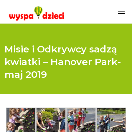
Misie i Odkrywcy sadzą
kwiatki – Hanover Park-
maj 2019