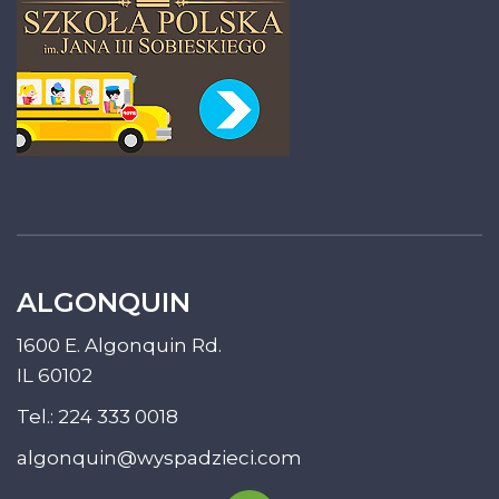
ALGONQUIN
1600 E. Algonquin Rd.
IL 60102
Tel.:
224 333 0018
algonquin@wyspadzieci.com