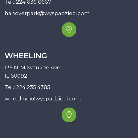
Tel.:
224 636 6667
hanoverpark@wyspadzieci.com
WHEELING
135 N. Milwaukee Ave
IL 60092
Tel.:
224 235 4385
wheeling@wyspadzieci.com