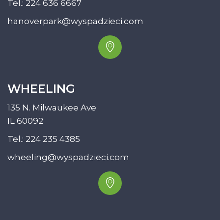
Tel.:
224 636 6667
hanoverpark@wyspadzieci.com
WHEELING
135 N. Milwaukee Ave
IL 60092
Tel.:
224 235 4385
wheeling@wyspadzieci.com