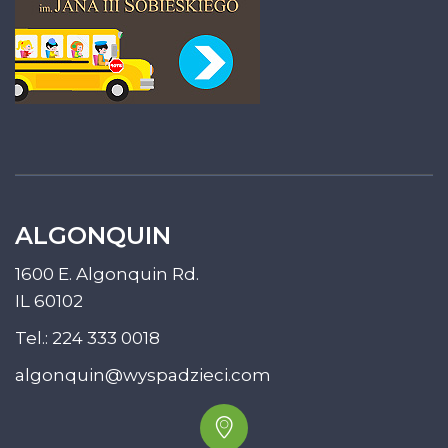
ALGONQUIN
1600 E. Algonquin Rd.
IL 60102
Tel.:
224 333 0018
algonquin@wyspadzieci.com