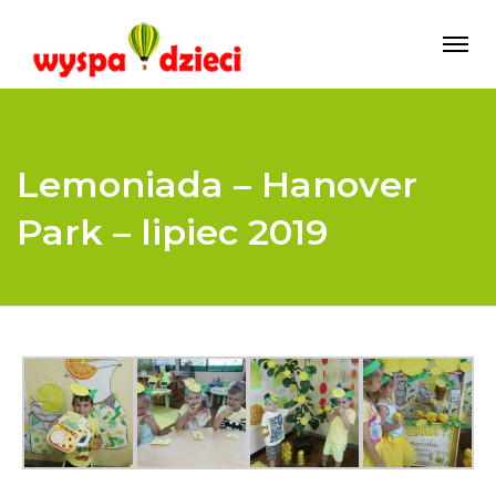
Lemoniada – Hanover
Park – lipiec 2019