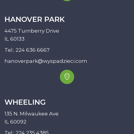
HANOVER PARK
4475 Turnberry Drive
IL 60133
Tel.:
224 636 6667
hanoverpark@wyspadzieci.com
WHEELING
135 N. Milwaukee Ave
IL 60092
Tel.:
224 235 4385