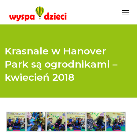
Krasnale w Hanover
Park są ogrodnikami –
kwiecień 2018