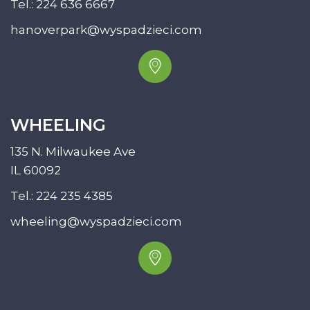
Tel.:
224 636 6667
hanoverpark@wyspadzieci.com
WHEELING
135 N. Milwaukee Ave
IL 60092
Tel.:
224 235 4385
wheeling@wyspadzieci.com