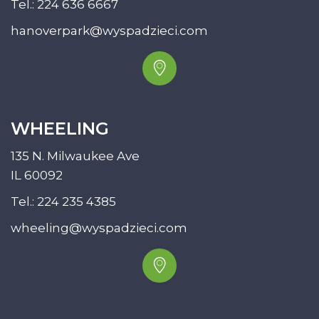
Tel.:
224 636 6667
hanoverpark@wyspadzieci.com
WHEELING
135 N. Milwaukee Ave
IL 60092
Tel.:
224 235 4385
wheeling@wyspadzieci.com