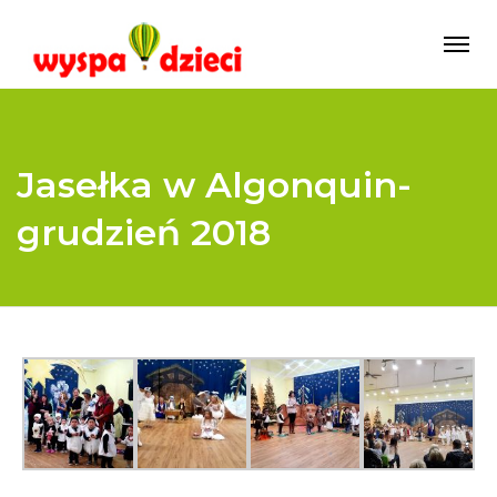
Jasełka w Algonquin-
grudzień 2018