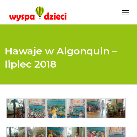
Hawaje w Algonquin –
lipiec 2018